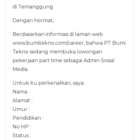
di Temanggung
Dengan hormat,
Berdasarkan informasi di laman web
www.bumitekno.com/career, bahwa PT Bumi
Tekno sedang membuka lowongan
pekerjaan part time sebagai Admin Sosial
Media.
Untuk itu perkenalkan, saya:
Nama :
Alamat :
Umur :
Pendidikan :
No HP :
Status :