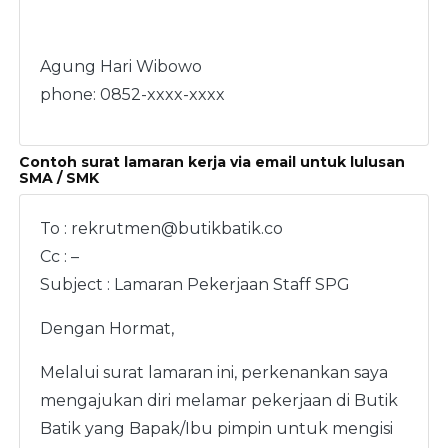
Agung Hari Wibowo
phone: 0852-xxxx-xxxx
Contoh surat lamaran kerja via email untuk lulusan
SMA / SMK
To : rekrutmen@butikbatik.co
Cc : –
Subject : Lamaran Pekerjaan Staff SPG
Dengan Hormat,
Melalui surat lamaran ini, perkenankan saya
mengajukan diri melamar pekerjaan di Butik
Batik yang Bapak/Ibu pimpin untuk mengisi