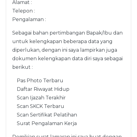
Alamat :
Telepon :
Pengalaman :
Sebagai bahan pertimbangan Bapak/Ibu dan
untuk kelengkapan beberapa data yang
diperlukan, dengan ini saya lampirkan juga
dokumen kelengkapan data diri saya sebagai
berikut :
Pas Photo Terbaru
Daftar Riwayat Hidup
Scan Ijazah Terakhir
Scan SKCK Terbaru
Scan Sertifikat Pelatihan
Surat Pengalaman Kerja
Demikian surat lamaran ini saya buat dengan