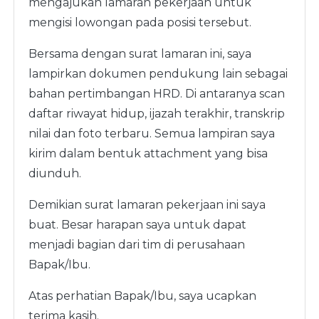
mengajukan lamaran pekerjaan untuk
mengisi lowongan pada posisi tersebut.
Bersama dengan surat lamaran ini, saya
lampirkan dokumen pendukung lain sebagai
bahan pertimbangan HRD. Di antaranya scan
daftar riwayat hidup, ijazah terakhir, transkrip
nilai dan foto terbaru. Semua lampiran saya
kirim dalam bentuk attachment yang bisa
diunduh.
Demikian surat lamaran pekerjaan ini saya
buat. Besar harapan saya untuk dapat
menjadi bagian dari tim di perusahaan
Bapak/Ibu.
Atas perhatian Bapak/Ibu, saya ucapkan
terima kasih.