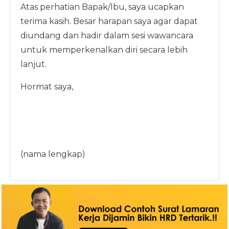
Atas perhatian Bapak/Ibu, saya ucapkan
terima kasih. Besar harapan saya agar dapat
diundang dan hadir dalam sesi wawancara
untuk memperkenalkan diri secara lebih
lanjut.
Hormat saya,
(nama lengkap)