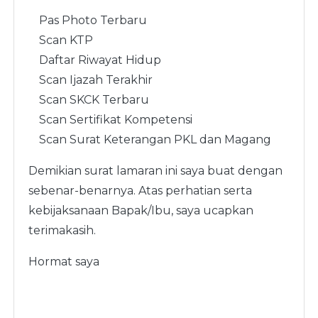
Pas Photo Terbaru
Scan KTP
Daftar Riwayat Hidup
Scan Ijazah Terakhir
Scan SKCK Terbaru
Scan Sertifikat Kompetensi
Scan Surat Keterangan PKL dan Magang
Demikian surat lamaran ini saya buat dengan
sebenar-benarnya. Atas perhatian serta
kebijaksanaan Bapak/Ibu, saya ucapkan
terimakasih.
Hormat saya