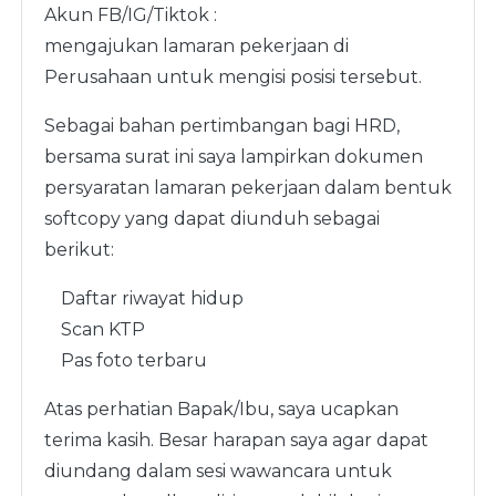
Akun FB/IG/Tiktok :
mengajukan lamaran pekerjaan di
Perusahaan untuk mengisi posisi tersebut.
Sebagai bahan pertimbangan bagi HRD,
bersama surat ini saya lampirkan dokumen
persyaratan lamaran pekerjaan dalam bentuk
softcopy yang dapat diunduh sebagai
berikut:
Daftar riwayat hidup
Scan KTP
Pas foto terbaru
Atas perhatian Bapak/Ibu, saya ucapkan
terima kasih. Besar harapan saya agar dapat
diundang dalam sesi wawancara untuk