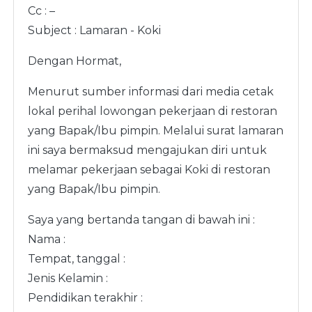
Cc : –
Subject : Lamaran - Koki
Dengan Hormat,
Menurut sumber informasi dari media cetak
lokal perihal lowongan pekerjaan di restoran
yang Bapak/Ibu pimpin. Melalui surat lamaran
ini saya bermaksud mengajukan diri untuk
melamar pekerjaan sebagai Koki di restoran
yang Bapak/Ibu pimpin.
Saya yang bertanda tangan di bawah ini :
Nama :
Tempat, tanggal :
Jenis Kelamin :
Pendidikan terakhir :