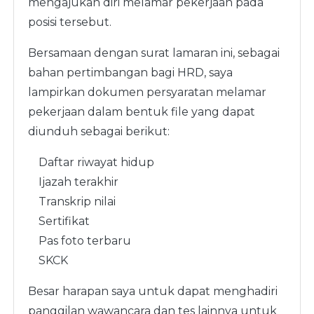
mengajukan diri melamar pekerjaan pada
posisi tersebut.
Bersamaan dengan surat lamaran ini, sebagai
bahan pertimbangan bagi HRD, saya
lampirkan dokumen persyaratan melamar
pekerjaan dalam bentuk file yang dapat
diunduh sebagai berikut:
Daftar riwayat hidup
Ijazah terakhir
Transkrip nilai
Sertifikat
Pas foto terbaru
SKCK
Besar harapan saya untuk dapat menghadiri
panggilan wawancara dan tes lainnya untuk